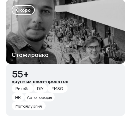
Скоро
Стажировка
55+
крупных еком-проектов
Ритейл
DIY
FMSG
HR
Автотовары
Металлургия