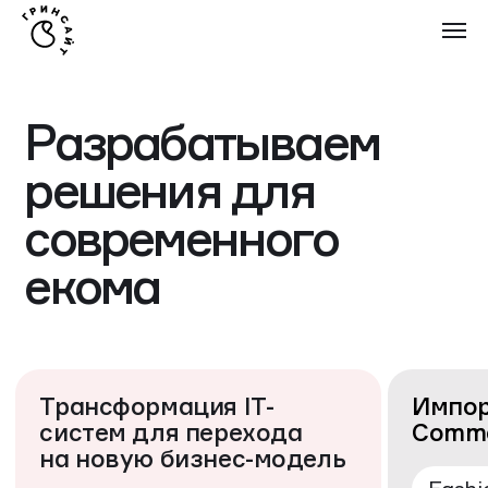
Разрабатываем
решения для
современного
екома
Трансформация IT-
Импортозамещение 
систем для перехода
Commerce Cloud
на новую бизнес-модель
Fashion
FMCG
Товары и контент
Заказы