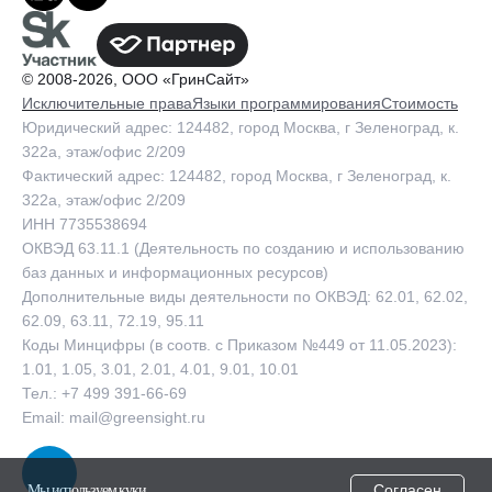
© 2008-2026, ООО «ГринСайт»
Исключительные права
Языки программирования
Стоимость
Юридический адрес: 124482, город Москва, г Зеленоград, к.
322а, этаж/офис 2/209
Фактический адрес: 124482, город Москва, г Зеленоград, к.
322а, этаж/офис 2/209
ИНН 7735538694
ОКВЭД 63.11.1 (Деятельность по созданию и использованию
баз данных и информационных ресурсов)
Дополнительные виды деятельности по ОКВЭД: 62.01, 62.02,
62.09, 63.11, 72.19, 95.11
Коды Минцифры (в соотв. с Приказом №449 от 11.05.2023):
1.01, 1.05, 3.01, 2.01, 4.01, 9.01, 10.01
Тел.: +7 499 391-66-69
Email: mail@greensight.ru
Согласен
Мы используем куки