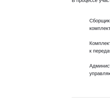
В процессе учас
Cборщики
комплек
Комплек
к переда
Админист
управляю