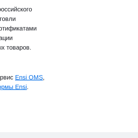
оссийского
рговли
ртификатами
зации
х товаров.
ервис
Ensi OMS
,
рмы Ensi
.