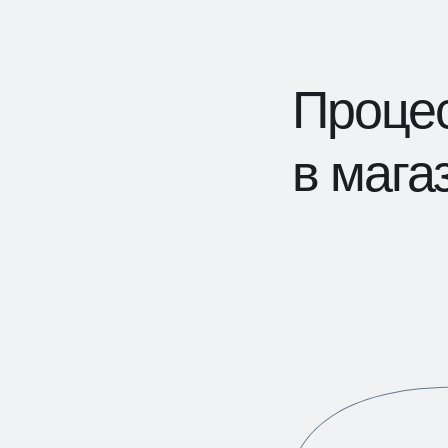
Процес
в мага