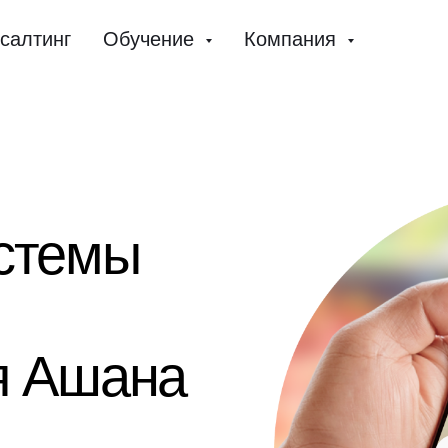
салтинг
Обучение
Компания
истемы
я Ашана