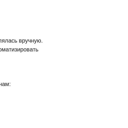
лялась вручную.
томатизировать
нам: