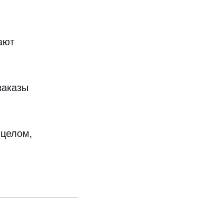
ают
заказы
 целом,