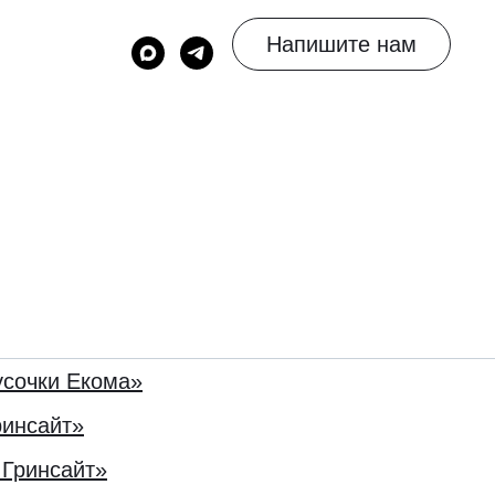
Напишите нам
усочки Екома»
ринсайт»
 Гринсайт»