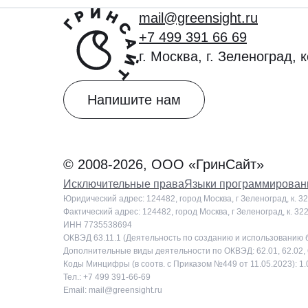
mail@greensight.ru
+7 499 391 66 69
г. Москва, г. Зеленоград, 
Напишите нам
© 2008-2026, ООО «ГринСайт»
Исключительные права
Языки программирован
Юридический адрес: 124482, город Москва, г Зеленоград, к. 3
Фактический адрес: 124482, город Москва, г Зеленоград, к. 32
ИНН 7735538694
ОКВЭД 63.11.1 (Деятельность по созданию и использованию
Дополнительные виды деятельности по ОКВЭД: 62.01, 62.02, 62
Коды Минцифры (в соотв. с Приказом №449 от 11.05.2023): 1.01, 
Тел.: +7 499 391-66-69
Email: mail@greensight.ru