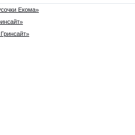
усочки Екома»
ринсайт»
 Гринсайт»