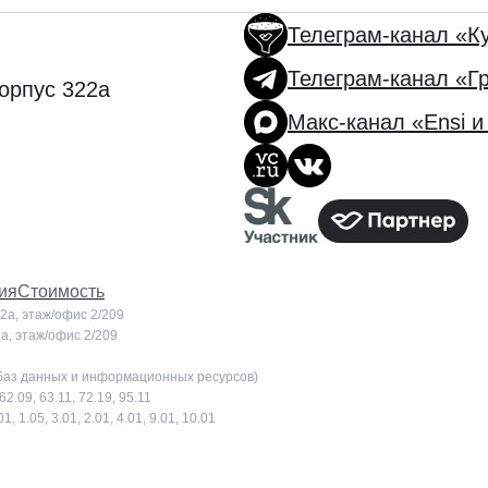
Телеграм-канал «К
Телеграм-канал «Г
корпус 322а
Макс-канал «Ensi и
ия
Стоимость
22а, этаж/офис 2/209
2а, этаж/офис 2/209
 баз данных и информационных ресурсов)
.09, 63.11, 72.19, 95.11
1.05, 3.01, 2.01, 4.01, 9.01, 10.01